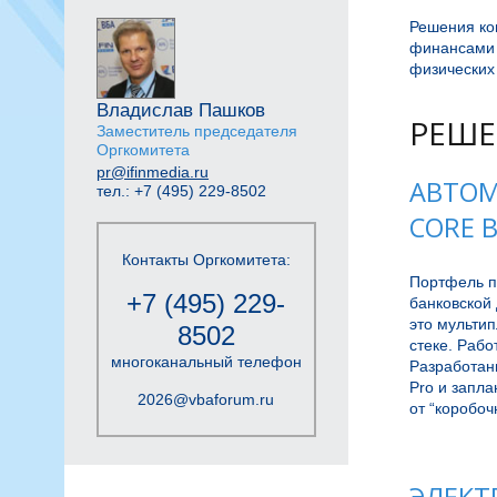
Решения ко
финансами 
физических 
Владислав Пашков
РЕШЕ
Заместитель председателя
Оргкомитета
pr@ifinmedia.ru
АВТОМ
тел.: +7 (495) 229-8502
CORE 
Контакты Оргкомитета:
Портфель пр
+7 (495) 229-
банковской 
это мульти
8502
стеке. Рабо
многоканальный телефон
Разработанн
Pro и запла
2026@vbaforum.ru
от “коробоч