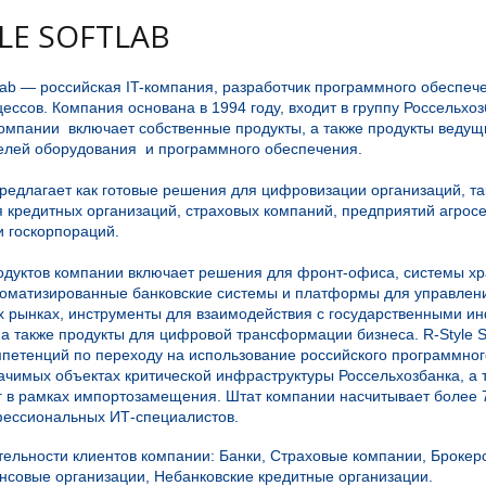
LE SOFTLAB
tlab — российская IT-компания, разработчик программного обеспе
ессов. Компания основана в 1994 году, входит в группу Россельхо
компании включает собственные продукты, а также продукты ведущ
елей оборудования и программного обеспечения.
редлагает как готовые решения для цифровизации организаций, та
 кредитных организаций, страховых компаний, предприятий агросе
и госкорпораций.
одуктов компании включает решения для фронт-офиса, системы хр
томатизированные банковские системы и платформы для управлен
 рынках, инструменты для взаимодействия с государственными 
а также продукты для цифровой трансформации бизнеса. R-Style So
мпетенций по переходу на использование российского программног
ачимых объектах критической инфраструктуры Россельхозбанка, а 
уг в рамках импортозамещения. Штат компании насчитывает более 
ессиональных ИТ-специалистов.
ельности клиентов компании: Банки, Страховые компании, Брокер
совые организации, Небанковские кредитные организации.