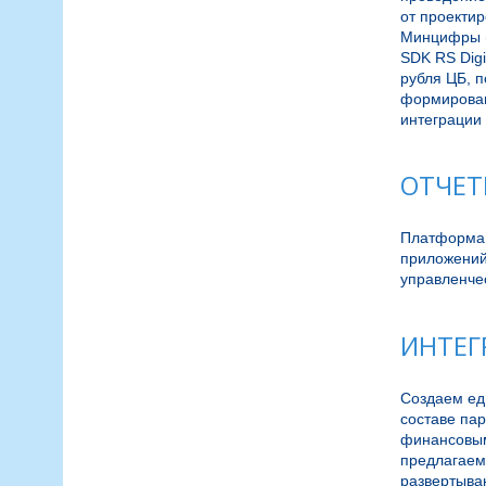
от проектир
Минцифры (N
SDK RS Digi
рубля ЦБ, п
формировани
интеграции 
ОТЧЕТ
Платформа 
приложений
управленче
ИНТЕГ
Создаем ед
составе пар
финансовым
предлагаем
развертыва