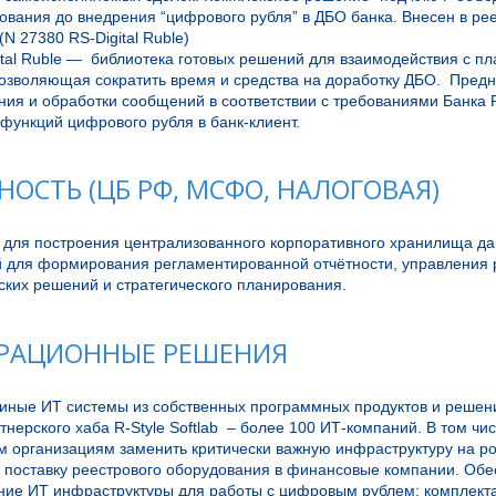
ования до внедрения “цифрового рубля” в ДБО банка. Внесен в рее
 27380 RS-Digital Ruble)

tal Ruble —  библиотека готовых решений для взаимодействия с п
озволяющая сократить время и средства на доработку ДБО.  Предн
я и обработки сообщений в соответствии с требованиями Банка Ро
функций цифрового рубля в банк-клиент. 
НОСТЬ (ЦБ РФ, МСФО, НАЛОГОВАЯ)
для построения централизованного корпоративного хранилища дан
 для формирования регламентированной отчётности, управления р
ских решений и стратегического планирования.
РАЦИОННЫЕ РЕШЕНИЯ
иные ИТ системы из собственных программных продуктов и решени
тнерского хаба R-Style Softlab  – более 100 ИТ-компаний. В том чи
 организациям заменить критически важную инфраструктуру на ро
 поставку реестрового оборудования в финансовые компании. Обес
ние ИТ инфраструктуры для работы с цифровым рублем: комплекта