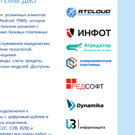
СТЕМЫ ДБО
  розничных клиентов: 
droid, PWA), которое 
тальное решение с 
имо базовых платежных 
служивания юридических 
еке технологий, 
кциями 
оды, счета, кредиты, 
сных модулей. Доступны 
подключения к 
ы с цифровым рублем в 
х кошельков, 
2C, C2B, B2B) и 
иняет все этапы работ — 