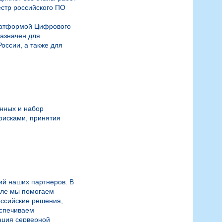
стр российского ПО 
латформой Цифрового 
азначен для 
ссии, а также для 
ных и набор 
исками, принятия 
й наших партнеров. В 
сле мы помогаем 
ссийские решения, 
печиваем  
ция серверной 