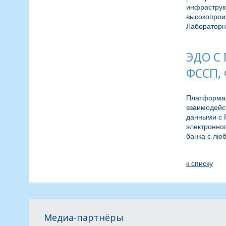
инфраструк
высокопроиз
Лабораторн
ЭДО С
ФССП, 
Платформа 
взаимодейс
данными с 
электронног
банка с люб
к спиcку
Медиа-партнёры