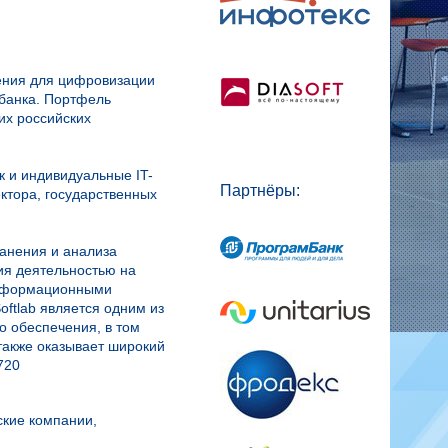
чения для цифровизации
збанка. Портфель
их российских
к и индивидуальные IT-
Партнёры:
ктора, государственных
анения и анализа
ия деятельностью на
информационными
ftlab является одним из
о обеспечения, в том
также оказывает широкий
720
ские компании,