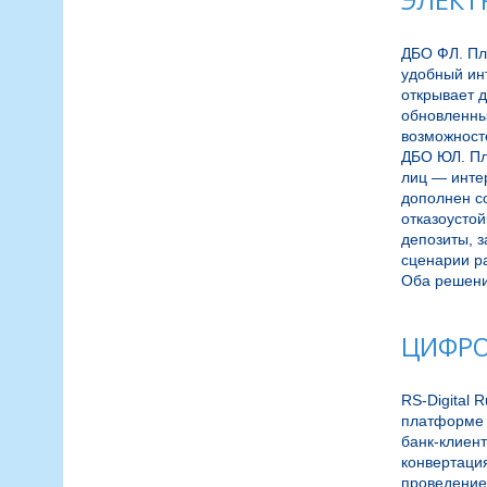
ЭЛЕКТ
ДБО ФЛ. Пла
удобный инт
открывает 
обновленны
возможносте
ДБО ЮЛ. Пл
лиц — интер
дополнен с
отказоустой
депозиты, з
сценарии ра
ЦИФРО
RS-Digital 
платформе 
банк-клиент
конвертаци
проведение