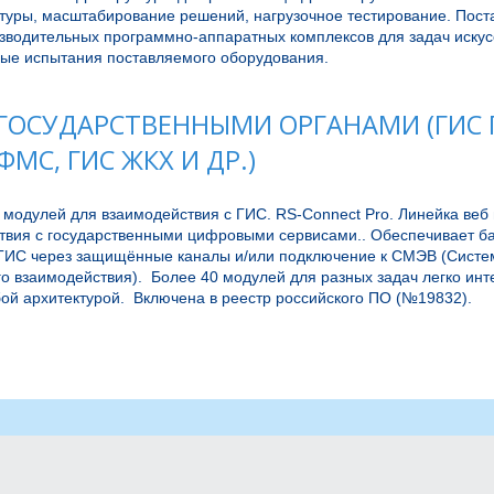
туры, масштабирование решений, нагрузочное тестирование. Поста
водительных программно-аппаратных комплексов для задач искусст
ые испытания поставляемого оборудования.
 ГОСУДАРСТВЕННЫМИ ОРГАНАМИ (ГИС Г
ФМС, ГИС ЖКХ И ДР.)
модулей для взаимодействия с ГИС. RS-Connect Pro. Линейка веб 
твия с государственными цифровыми сервисами.. Обеспечивает ба
ГИС через защищённые каналы и/или подключение к СМЭВ (Систе
о взаимодействия).  Более 40 модулей для разных задач легко инт
ой архитектурой.  Включена в реестр российского ПО (№19832).