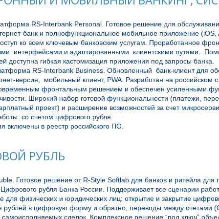
РОННЫЙ И МОБИЛЬНЫЙ БАНКИНГ, СИ
тформа RS-Interbank Personal. Готовое решение для обслуживания
ернет-банк и полнофункциональное мобильное приложение (iOS, An
доступ ко всем ключевым банковским услугам. Проработанное фрон
ми  интерфейсами и адаптированными  клиентскими путями.  Пом
й доступна гибкая кастомизация приложения под запросы банка. 

атформа RS-Interbank Business. Обновленный  банк-клиент для об
нет-версия,  мобильный клиент, PWA. Разработан на российском ст
овременным фронтальным решением и обеспечен усиленными фун
чивости. Широкий набор готовой функциональности (платежи, перев
арплатный проект) и расширение возможностей за счет микросерви
боты  со счетом цифрового рубля. 

ВОЙ РУБЛЬ
Ruble. Готовое решение от R-Style Softlab для банков и ритейла для 
Цифрового рубля Банка России. Поддерживает все сценарии работ
е для физических и юридических лиц: открытие и закрытие цифровы
я рублей в цифровую форму и обратно, переводы между счетами (C
 самоисполняемых сделок. Комплексное решение “под ключ” объед