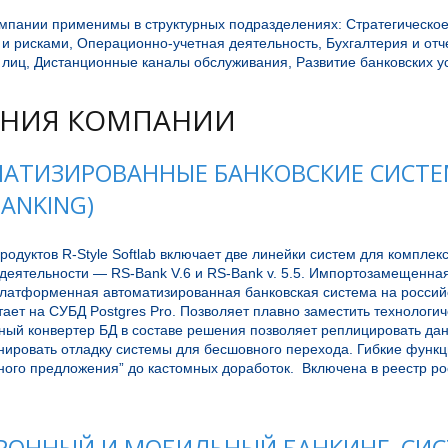
мпании применимы в структурных подразделениях: Стратегическое
и рисками, Операционно-учетная деятельность, Бухгалтерия и отч
лиц, Дистанционные каналы обслуживания, Развитие банковских усл
НИЯ КОМПАНИИ
АТИЗИРОВАННЫЕ БАНКОВСКИЕ СИСТЕМЫ
BANKING)
одуктов R-Style Softlab включает две линейки систем для комплек
деятельности — RS-Bank V.6 и RS-Bank v. 5.5. Импортозамещенная
платформенная автоматизированная банковская система на российс
тает на СУБД Postgres Pro. Позволяет плавно заместить технологиче
ый конвертер БД в составе решения позволяет реплицировать данны
нировать отладку системы для бесшовного перехода. Гибкие функц
ного предложения” до кастомных доработок.  Включена в реестр ро