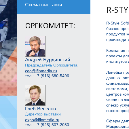
Схема выставки
R-STY
ОРГКОМИТЕТ:
R-Style Sof
бизнес-проц
продуктов 
производит
Компания п
проекты для
Андрей Бурдинский
институтов 
Председатель Оргкомитета
ceo@ifinmedia.ru
Линейка пр
тел.: +7 (916) 680-5496
данных, ав
финансовых
системами, 
центров ко
числе на зн
спектр усл
Глеб Веселов
высокопроф
Директор выставки
expo@ifinmedia.ru
Сферы деят
тел.: +7 (925) 507-2080
Микрофинан