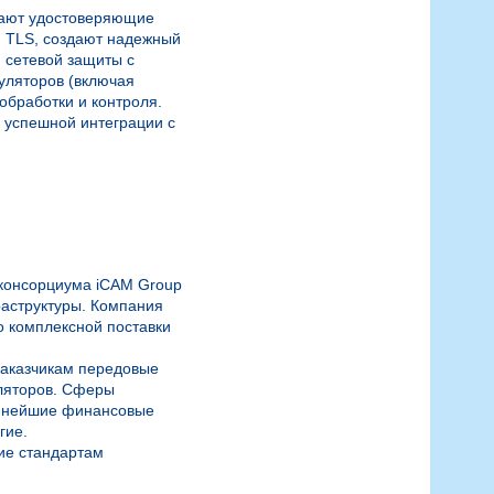
ают удостоверяющие 
 TLS, создают надежный 
сетевой защиты с 
ляторов (включая 
бработки и контроля. 
успешной интеграции с 
консорциума iCAM Group 
структуры. Компания 
 комплексной поставки 
аказчикам передовые 
яторов. Сферы 
упнейшие финансовые 
ие.

е стандартам 