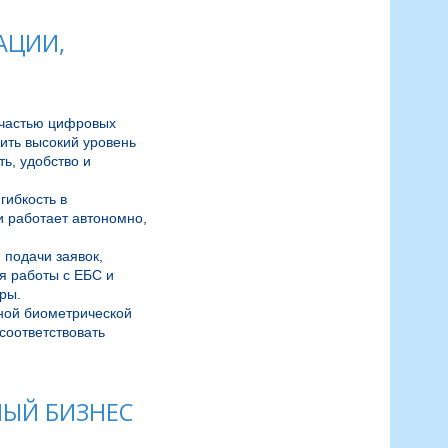
АЦИИ,
частью цифровых 
ить высокий уровень 
, удобство и 
ибкость в 
 работает автономно, 
подачи заявок, 
 работы с ЕБС и 
ы.

ной биометрической 
оответствовать 
НЫЙ БИЗНЕС