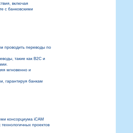
вия, включая 
е с банковскими 
м проводить переводы по 
оды, такие как B2C и 
ми. 

яя мгновенно и 
, гарантируя банкам 
ями консорциума iCAM 
 технологичных проектов 