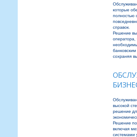
Обслуживан
которые об
полностью 
повседневны
справок.

Решение вы
оператора, 
необходимы
банковским 
ОБСЛУ
БИЗНЕ
Обслуживан
высокой сте
решение дл
экономическ
Решение по
включая ме
системами у