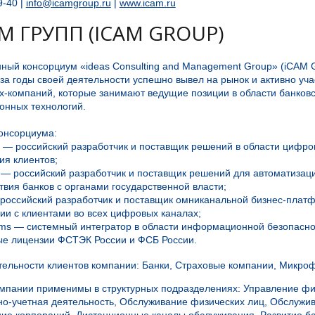
9-40 |
info@icamgroup.ru
|
www.icam.ru
М ГРУПП (ICAM GROUP)
ный консорциум «ideas Consulting and Management Group» (iCAM G
 за годы своей деятельности успешно вывел на рынок и активно уча
х-компаний, которые занимают ведущие позиции в области банков
нных технологий.
онсорциума:
ab — российский разработчик и поставщик решений в области цифро
ия клиентов;
s — российский разработчик и поставщик решений для автоматизац
вия банков с органами государственной власти;
— российский разработчик и поставщик омниканальной бизнес-плат
ии с клиентами во всех цифровых каналах;
ems — системный интегратор в области информационной безопасно
е лицензии ФСТЭК России и ФСБ России.
ельности клиентов компании: Банки, Страховые компании, Микро
мпании применимы в структурных подразделениях: Управление фи
о-учетная деятельность, Обслуживание физических лиц, Обслужи