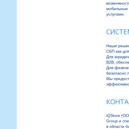
возможност
мобильные и
СИСТЕ
Наши решен
СБП как для
Для юридич
B2B, обесп
Для физиче
безопасно п
Мы предост
КОНТА
iQStore (О
Group и сп
в области б