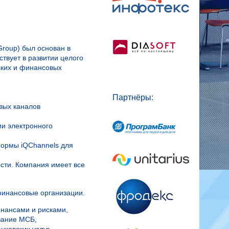
roup) был основан в
ствует в развитии целого
ских и финансовых
Партнёры:
вых каналов
ии электронного
формы iQChannels для
сти. Компания имеет все
финансовые организации.
нансами и рисками,
вание МСБ,