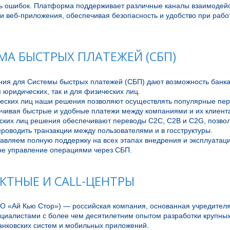
ь ошибок. Платформа поддерживает различные каналы взаимодейст
 веб-приложения, обеспечивая безопасность и удобство при работ
МА БЫСТРЫХ ПЛАТЕЖЕЙ (СБП)
ия для Системы быстрых платежей (СБП) дают возможность банка
 юридических, так и для физических лиц. 

еских лиц наши решения позволяют осуществлять популярные перев
ечивая быстрые и удобные платежи между компаниями и их клиента
ских лиц решения обеспечивают переводы C2C, C2B и C2G, позвол
роводить транзакции между пользователями и в госструктуры. 

авляем полную поддержку на всех этапах внедрения и эксплуатации
КТНЫЕ И CALL-ЦЕНТРЫ
ОО «Ай Кью Стор») — российская компания, основанная учредител
ециалистами с более чем десятилетним опытом разработки крупных
анковских систем и мобильных приложений.
