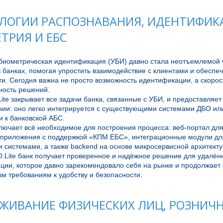
ЛОГИИ РАСПОЗНАВАНИЯ, ИДЕНТИФИК
ТРИЯ И ЕБС
биометрическая идентификация (УБИ) давно стала неотъемлемой 
 банках, помогая упростить взаимодействие с клиентами и обеспеч
и. Сегодня важна не просто возможность идентификации, а скорость
ость решений.

Lite закрывает все задачи банка, связанные с УБИ, и предоставляет г
нии: оно легко интегрируется с существующими системами ДБО или
и к банковской АБС.

ючает всё необходимое для построения процесса: веб-портал для 
приложения с поддержкой «КПМ ЕБС», интеграционные модули для
 системами, а также backend на основе микросервисной архитектур
O.Lite банк получает проверенное и надёжное решение для удалён
ии, которое давно зарекомендовало себя на рынке и продолжает с
ЖИВАНИЕ ФИЗИЧЕСКИХ ЛИЦ, РОЗНИЧ