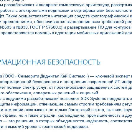
ы разрабатывают и внедряют комплексную архитектуру, развертыв
 работы с электронными подписями и сертификатами безопасности
т. Также осуществляется интеграция средств криптографической и 
и приложениями, обеспечивается выполнение всех требований регу
№683 и №833, ГОСТ Р 57580.х) и развертывание ПО для контуров о
, предоставляется помощь в адаптации мобильных приложений для 
МАЦИОННАЯ БЕЗОПАСНОСТЬ
s (ООО «Секьюрити Диджитал Кей Системс») — ключевой эксперт 
информационной безопасности и построения современной ИТ-инфра
ет полный спектр услуг: от проектирования защищённых систем до
го обеспечения, аппаратных решений и лицензий.

о с ведущими разработчиками позволяет SDK Systems предлагать з
ащиты информации, отвечающие самым строгим требованиям регул
ти компании охватывают не только банковский сектор, включая кр
 страны, но и такие отрасли, как медицина, промышленность и друг
s — это решения, в которых объединяются надёжность, соответстви