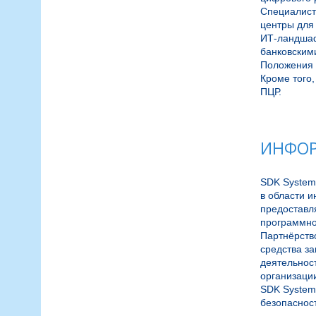
Специалист
центры для
ИТ-ландшаф
банковским
Положения 
Кроме того
ПЦР.

ИНФОР
SDK System
в области 
предоставля
программно
Партнёрств
средства з
деятельнос
организации
SDK System