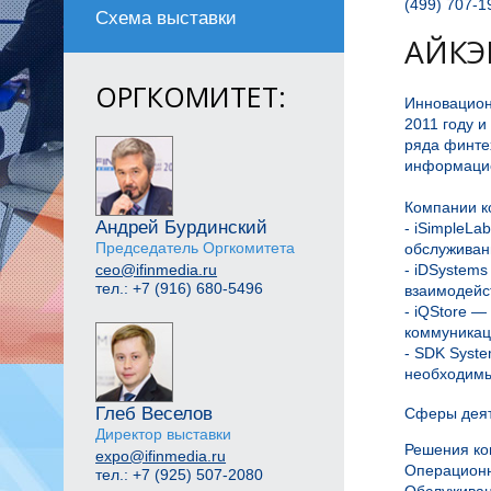
(499) 707-1
Схема выставки
АЙКЭ
ОРГКОМИТЕТ:
Инновацион
2011 году и
ряда финте
информацио
Компании к
Андрей Бурдинский
- iSimpleL
Председатель Оргкомитета
обслуживан
- iDSystem
ceo@ifinmedia.ru
тел.: +7 (916) 680-5496
взаимодейст
- iQStore 
коммуникац
- SDK Syst
необходимы
Глеб Веселов
Сферы деят
Директор выставки
Решения ко
expo@ifinmedia.ru
Операционн
тел.: +7 (925) 507-2080