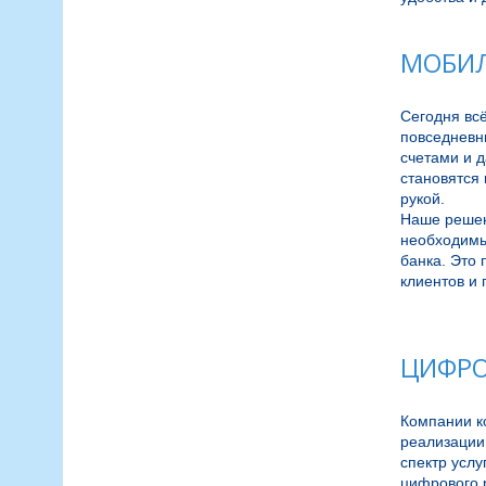
МОБИЛ
Сегодня всё
повседневны
счетами и 
становятся
рукой.

Наше решени
необходимы
банка. Это 
клиентов и 
ЦИФРО
Компании ко
реализации 
спектр услу
цифрового р