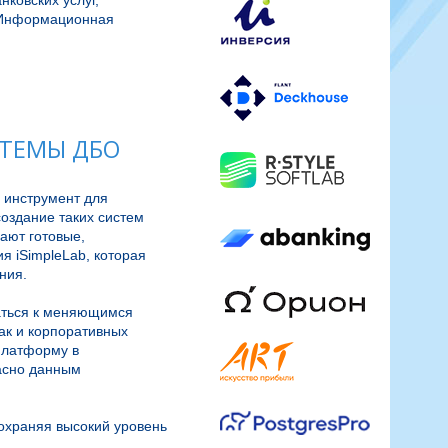
ковских услуг,
, Информационная
СТЕМЫ ДБО
 инструмент для 
здание таких систем 
ют готовые, 
 iSimpleLab, которая 
ия.

аться к меняющимся 
к и корпоративных 
латформу в 
асно данным 
храняя высокий уровень 