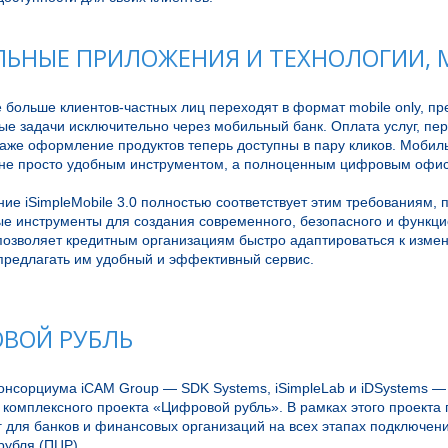
ЬНЫЕ ПРИЛОЖЕНИЯ И ТЕХНОЛОГИИ, M
 больше клиентов-частных лиц переходят в формат mobile only, пр
е задачи исключительно через мобильный банк. Оплата услуг, пер
даже оформление продуктов теперь доступны в пару кликов. Мобил
 не просто удобным инструментом, а полноценным цифровым офисо
е iSimpleMobile 3.0 полностью соответствует этим требованиям, п
е инструменты для создания современного, безопасного и функци
позволяет кредитным организациям быстро адаптироваться к измен
предлагать им удобный и эффективный сервис.

ВОЙ РУБЛЬ
нсорциума iCAM Group — SDK Systems, iSimpleLab и iDSystems — а
комплексного проекта «Цифровой рубль». В рамках этого проекта 
г для банков и финансовых организаций на всех этапах подключени
убля (ПЦР). 
