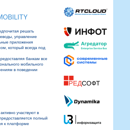
OBILITY
едпочитая решать 
еводы, управление 
ьные приложения 
м, который всегда под 
редоставляя банкам все 
онального мобильного 
ениям в поведении 
ктивно участвуют в 
предоставляется полный 
я к платформе 