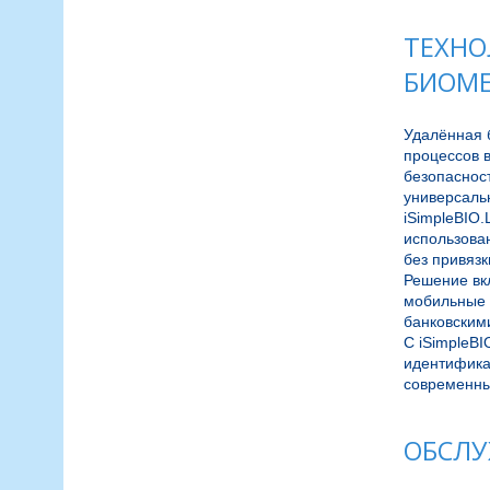
ТЕХНО
БИОМЕ
Удалённая 
процессов в
безопасност
универсальн
iSimpleBIO.
использова
без привязк
Решение вкл
мобильные 
банковскими
С iSimpleBI
идентификац
ОБСЛУ