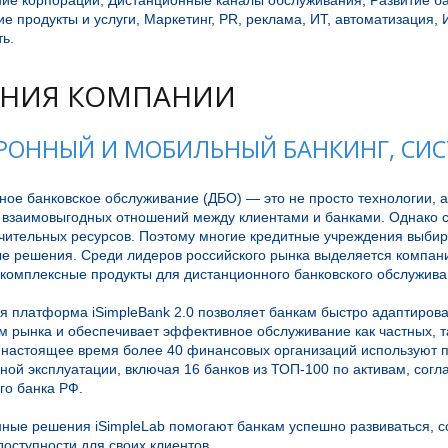
ие корпораций, Дистанционные каналы обслуживания, Развитие бан
е продукты и услуги, Маркетинг, PR, реклама, ИТ, автоматизация
ь.
НИЯ КОМПАНИИ
РОННЫЙ И МОБИЛЬНЫЙ БАНКИНГ, СИ
ое банковское обслуживание (ДБО) — это не просто технологии, а
 взаимовыгодных отношений между клиентами и банками. Однако со
чительных ресурсов. Поэтому многие кредитные учреждения выбира
е решения. Среди лидеров российского рынка выделяется компания
комплексные продукты для дистанционного банковского обслуживан
я платформа iSimpleBank 2.0 позволяет банкам быстро адаптиров
 рынка и обеспечивает эффективное обслуживание как частных, та
В настоящее время более 40 финансовых организаций используют п
ой эксплуатации, включая 16 банков из ТОП-100 по активам, согл
о банка РФ.

ные решения iSimpleLab помогают банкам успешно развиваться, со