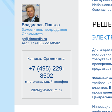
Обслуживан
Небанковски
безопасност
РЕШЕ
Владислав Пашков
Заместитель председателя
Оргкомитета
ЭЛЕКТ
pr@ifinmedia.ru
тел.: +7 (495) 229-8502
Дистанционн
построения
Контакты Оргкомитета:
требует зна
проверенны
+7 (495) 229-
предлагает 
8502
Флагманска
многоканальный телефон
требованиям
клиентов. 
2026@vbaforum.ru
промышленн
Центральног
Инновацион