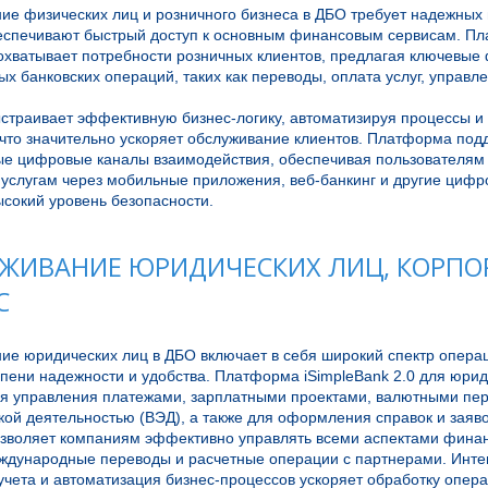
ие физических лиц и розничного бизнеса в ДБО требует надежных 
еспечивают быстрый доступ к основным финансовым сервисам. Пла
охватывает потребности розничных клиентов, предлагая ключевые 
х банковских операций, таких как переводы, оплата услуг, управле
страивает эффективную бизнес-логику, автоматизируя процессы и 
что значительно ускоряет обслуживание клиентов. Платформа подд
е цифровые каналы взаимодействия, обеспечивая пользователям 
услугам через мобильные приложения, веб-банкинг и другие цифро
ЖИВАНИЕ ЮРИДИЧЕСКИХ ЛИЦ, КОРП
С
ие юридических лиц в ДБО включает в себя широкий спектр операц
пени надежности и удобства. Платформа iSimpleBank 2.0 для юрид
я управления платежами, зарплатными проектами, валютными пер
ой деятельностью (ВЭД), а также для оформления справок и заявок
зволяет компаниям эффективно управлять всеми аспектами финан
ждународные переводы и расчетные операции с партнерами. Интег
чета и автоматизация бизнес-процессов ускоряет обработку опера