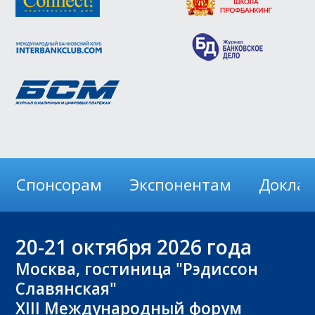
Спонсорам
Экспонентам
Докла
20-21
октября 2026 года
Москва, гостиница "Рэдиссон
Славянская"
XIII Международный форум