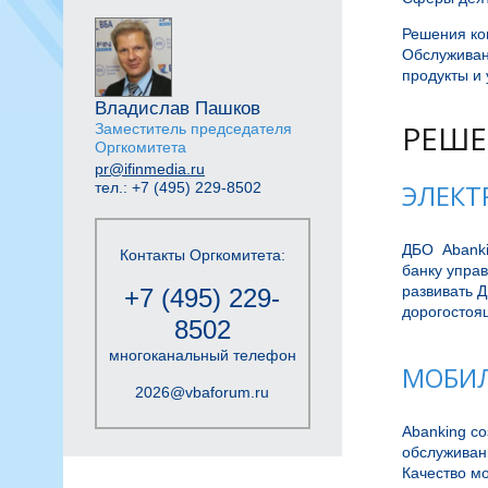
Решения ко
Обслуживан
продукты и 
Владислав Пашков
РЕШЕ
Заместитель председателя
Оргкомитета
pr@ifinmedia.ru
тел.: +7 (495) 229-8502
ЭЛЕКТ
ДБО  Abanki
Контакты Оргкомитета:
банку упра
развивать Д
+7 (495) 229-
дорогостоя
8502
многоканальный телефон
МОБИЛ
2026@vbaforum.ru
Abanking со
обслуживани
Качество мо