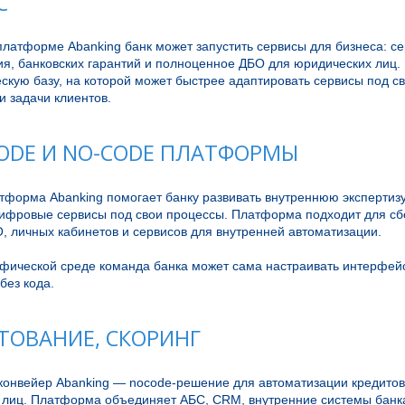
С
латформе Abanking банк может запустить сервисы для бизнеса: сер
я, банковских гарантий и полноценное ДБО для юридических лиц. 
скую базу, на которой может быстрее адаптировать сервисы под св
и задачи клиентов.
ODE И NO-CODE ПЛАТФОРМЫ
тформа Abanking помогает банку развивать внутреннюю экспертизу
цифровые сервисы под свои процессы. Платформа подходит для сбо
, личных кабинетов и сервисов для внутренней автоматизации.

афической среде команда банка может сама настраивать интерфейс
без кода.
ТОВАНИЕ, СКОРИНГ
конвейер Abanking — nocode-решение для автоматизации кредитов
 лиц. Платформа объединяет АБС, CRM, внутренние системы банка