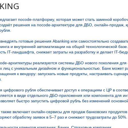
KING
редлагает nocode-платформу, которая может стать заменой коробо
оздаёт решения на nocode-архитектуре для ДБО, онлайн-продаж, к
рубля.
 внедрять готовые решения Abanking или самостоятельно создава
кинга и внутренней автоматизации на общей технологической базе
сть IT-ландшафта, снижает затраты на разработку и делает IT-бю
code-архитектуры реализуются системы ДБО нового поколения для 
х лиц с уникальным дизайном и функциональностью. Банк может р
ащения к вендору: запускать новые продукты, настраивать сценар
.
я цифрового рубля обеспечивает доступ к операциям с ЦР в соотв
вляется в виде отдельного ДБО-приложения или компонента для и
озволяет быстро запустить цифровой рубль без изменений основно
также включает онлайн-сервисы для продаж банковских продуктов
оряют обработку заявок в 5–7 раз и снижают трудозатраты до 50%.
ельности клиентов компании: Банки, Страховые компании.