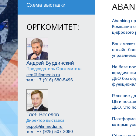
ABAN
Схема выставки
Abanking п
ОРГКОМИТЕТ:
Компания с
цифрового 
Банк может
онлайн-бан
управляемо
Андрей Бурдинский
На базе no
Председатель Оргкомитета
юридически
ceo@ifinmedia.ru
ДБО без обр
тел.: +7 (916) 680-5496
функционал
Решение дл
ЦБ и поста
ДБО. Это п
Глеб Веселов
Платформа 
Директор выставки
которые уск
expo@ifinmedia.ru
тел.: +7 (925) 507-2080
Сферы деят