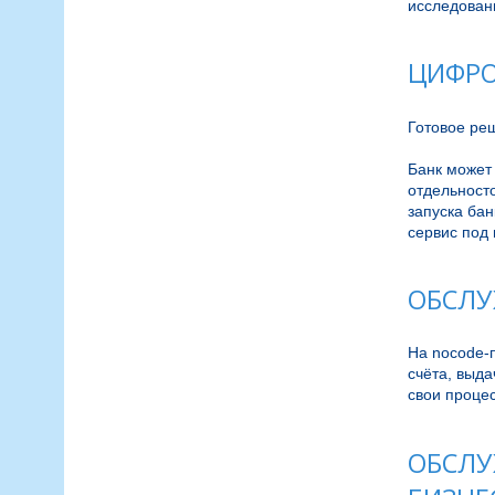
исследовани
ЦИФРО
Готовое реш
Банк может 
отдельност
запуска бан
сервис под
ОБСЛУ
На nocode-
счёта, выда
свои процес
ОБСЛУ