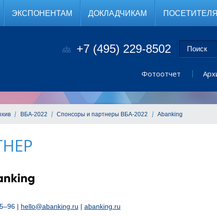
ЭКСПОНЕНТАМ
ДОКЛАДЧИКАМ
ПОСЕТИТЕЛ
+7 (495) 229-8502
Фотоотчет
Арх
рхив
ВБА-2022
Спонсоры и партнеры ВБА-2022
Abanking
ТНЕР
5–96 |
hello@abanking.ru
|
abanking.ru