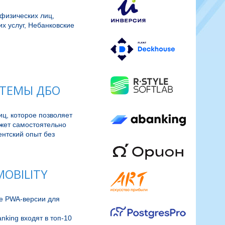
физических лиц,
х услуг, Небанковские
СТЕМЫ ДБО
ц, которое позволяет 
ет самостоятельно 
нтский опыт без 
OBILITY
е PWA-версии для 
ing входят в топ-10 