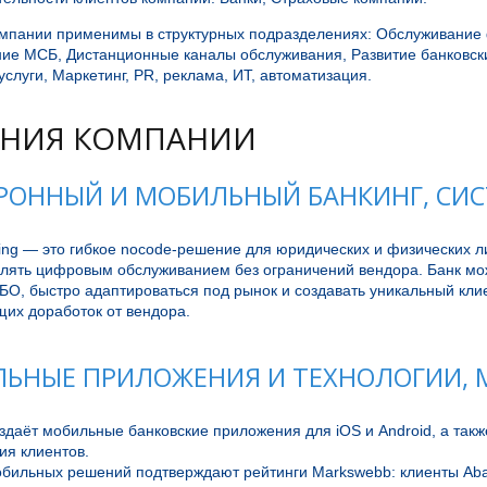
мпании применимы в структурных подразделениях: Обслуживание 
ие МСБ, Дистанционные каналы обслуживания, Развитие банковски
услуги, Маркетинг, PR, реклама, ИТ, автоматизация.
НИЯ КОМПАНИИ
РОННЫЙ И МОБИЛЬНЫЙ БАНКИНГ, СИ
ng — это гибкое nocode-решение для юридических и физических ли
влять цифровым обслуживанием без ограничений вендора. Банк мож
БО, быстро адаптироваться под рынок и создавать уникальный клие
щих доработок от вендора.
ЬНЫЕ ПРИЛОЖЕНИЯ И ТЕХНОЛОГИИ, M
здаёт мобильные банковские приложения для iOS и Android, а такж
я клиентов. 

бильных решений подтверждают рейтинги Markswebb: клиенты Abank