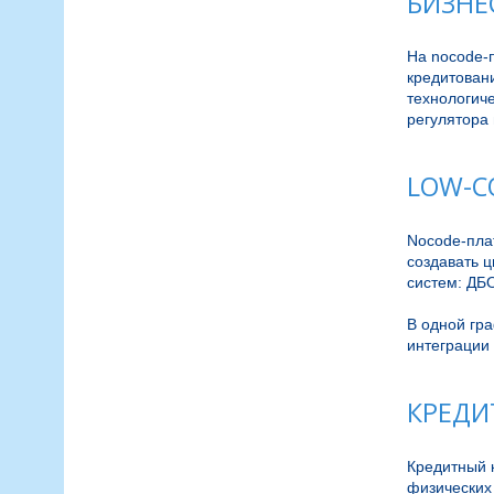
БИЗНЕ
На nocode-п
кредитовани
технологиче
регулятора 
LOW-C
Nocode-пла
создавать 
систем: ДБО
В одной гр
интеграции 
КРЕДИ
Кредитный 
физических