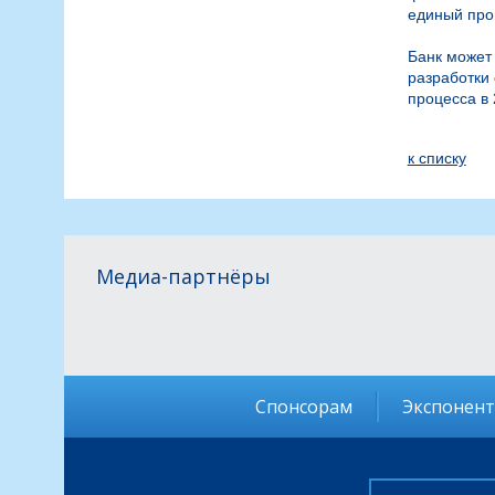
единый проц
Банк может 
разработки 
процесса в 
к спиcку
Медиа-партнёры
Спонсорам
Экспонен