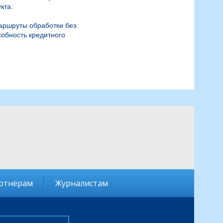
та.

аршруты обработки без 
обность кредитного 
ртнёрам
Журналистам