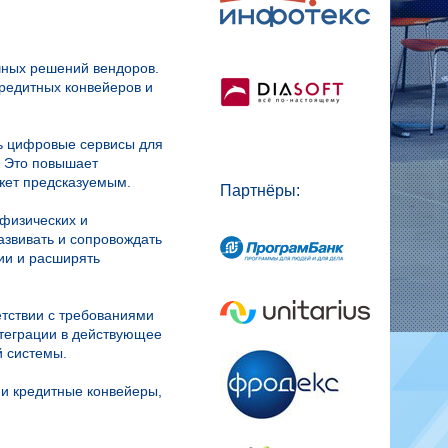
чных решений вендоров.
редитных конвейеров и
ть цифровые сервисы для
. Это повышает
джет предсказуемым.
Партнёры:
физических и
азвивать и сопровождать
ии и расширять
етствии с требованиями
нтеграции в действующее
й системы.
 и кредитные конвейеры,