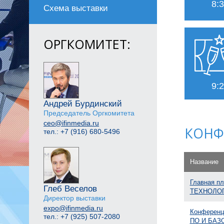
8:
Схема выставки
ОРГКОМИТЕТ:
9:
Андрей Бурдинский
Председатель Оргкомитета
ceo@ifinmedia.ru
КОНФ
тел.: +7 (916) 680-5496
Название
Главная 
Глеб Веселов
ТЕХНОЛОГ
Директор выставки
expo@ifinmedia.ru
Конферен
тел.: +7 (925) 507-2080
ПО И БАЗ