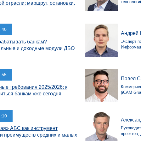
технологи
й отрасли: маршрут, остановки,
1:40
Андрей 
рабатывать банкам?
Эксперт п
Информац
льные и доходные модули ДБО
1:55
Павел С
ные требования 2025/2026: к
Коммерчес
(iCAM Gro
виться банкам уже сегодня
2:10
Алексан
ая» АБС как инструмент
Руководит
проектов,
и преимуществ средних и малых