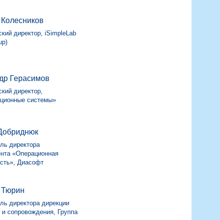
 Колесников
кий директор, iSimpleLab
up)
др Герасимов
кий директор,
ционные системы»
Добриднюк
ль директора
нта «Операционная
сть», Диасофт
 Тюрин
ль директора дирекции
 и сопровождения, Группа