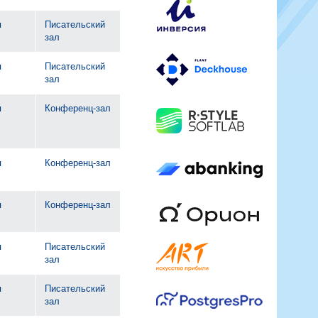
я
Писательский
зал
я
Писательский
зал
я
Конференц-зал
я
Конференц-зал
я
Конференц-зал
я
Писательский
зал
я
Писательский
зал