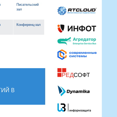
я
Писательский
зал
я
Конференц-зал
ГИЙ В