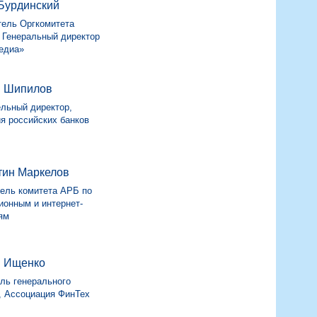
Бурдинский
ель Оргкомитета
 Генеральный директор
едиа»
 Шипилов
льный директор,
я российских банков
тин Маркелов
ель комитета АРБ по
онным и интернет-
ям
 Ищенко
ль генерального
, Ассоциация ФинТех