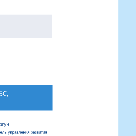
БС,
ргун
ель управления развития