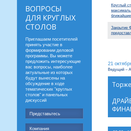
Круглый ст
ВОПРОСЫ
максималь
ДЛЯ КРУГЛЫХ
ближайшие 
СТОЛОВ
Закрытие Ф
предостав
Приглашаем посетителей 
принять участие в 
формировании деловой 
программы. Вы можете 
предложить интересующие 
21 октябр
вас вопросы, наиболее 
Ведущий – А
актуальные из которых 
будут вынесены на 
Торже
обсуждение в ходе 
тематических "круглых 
столов" и панельных 
ДРАЙ
дискуссий
ФИНА