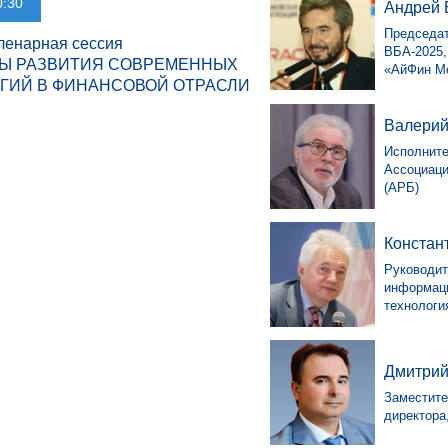
0:30
Андрей 
Председат
ленарная сессия
ВБА-2025,
Ы РАЗВИТИЯ СОВРЕМЕННЫХ
«АйФин М
ГИЙ В ФИНАНСОВОЙ ОТРАСЛИ
Валерий
Исполните
Ассоциаци
(АРБ)
Констан
Руководит
информаци
технологи
Дмитрий
Заместите
директора