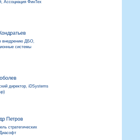
й, Ассоциация ФинТех
Кондратьев
о внедрению ДБО,
ионные системы
оболев
кий директор, iDSystems
up)
др Петров
ель стратегических
 Диасофт