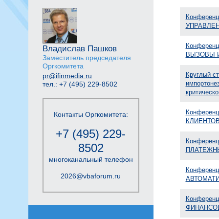
Конферен
УПРАВЛЕ
Конферен
Владислав Пашков
ВЫЗОВЫ 
Заместитель председателя
Оргкомитета
Круглый с
pr@ifinmedia.ru
импортонез
тел.: +7 (495) 229-8502
критическ
Конферен
Контакты Оргкомитета:
КЛИЕНТО
+7 (495) 229-
Конферен
8502
ПЛАТЕЖН
многоканальный телефон
Конферен
2026@vbaforum.ru
АВТОМАТ
Конферен
ФИНАНСО