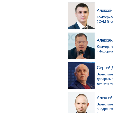
Алексей
Коммерчес
(iCAM Gro
Алексан
Коммерчес
«Информа
Сергей 
Заместите
департаме
деятельно
Алексей
Заместите
внедрения