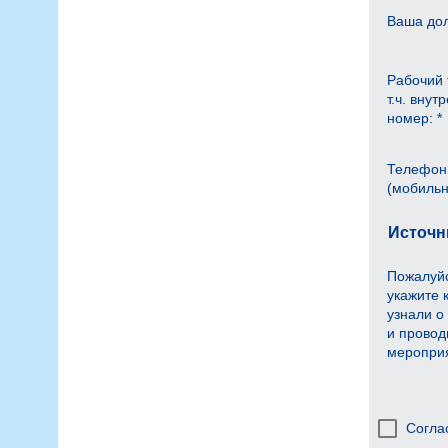
Ваша дол
Рабочий 
т.ч. внут
номер: *
Телефон
(мобильн
Источн
Пожалуйс
укажите 
узнали о
и прово
меропри
Согла