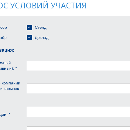
ОС УСЛОВИЙ УЧАСТИЯ
сор
Стенд
нёр
Доклад
зация:
личный
ивный): *
е компании
и кавычек:
ции: *