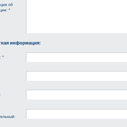
ция об
ции: *
тная информация:
 *
:
тельный: