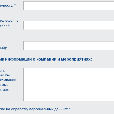
жность: *
телефон, в
ренний
ый):
ик информации о компании и мероприятиях:
та,
как Вы
 компании
димых
ятиях:
сие на обработку персональных данных: *